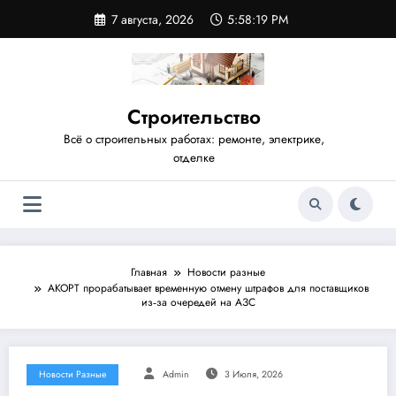
Перейти
7 августа, 2026
5:58:20 PM
к
содержимому
Строительство
Всё о строительных работах: ремонте, электрике,
отделке
Главная
Новости разные
АКОРТ прорабатывает временную отмену штрафов для поставщиков
из‑за очередей на АЗС
Новости Разные
Admin
3 Июля, 2026