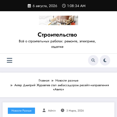
Перейти
6 августа, 2026
1:08:34 AM
к
содержимому
Строительство
Всё о строительных работах: ремонте, электрике,
отделке
Главная
Новости разные
Актер Дмитрий Журавлев стал амбассадором ресейл-направления
«Авито»
Новости Разные
Admin
3 Марта, 2026