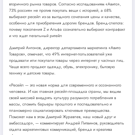
вторичного рынка товаров. Согласно исследованиям «Авито»,
73% россиян не против покупать вещи с историей, а 68%
выбирают ресейл из-за выгодного сочетания цены и качества,
особенно для приобретения дорогих брендов. Бренд-слепота:
почему поколения Z и Альфа сознательно выбирают контрафакт
и что ждет легальный ритейл
Дмитрий Антонов, директор департамента маркетинга «Авито
Товаров», отмечает, что 49% интернет-пользователей уже
продавали или покупали товары через интернет у частных лиц.
Чаще всего продают одежду, обувь, электронику, бытовую
технику и детские товары.
«Ресейл — это новая норма для современного и осознанного
человека. И как главная ресейл-площадка страны, мы видим
своей миссией внедрять культуру разумного потребления в
массы, сломить барьеры прошлого и последовательно и
планомерно социализировать ключевые преимущества.
Поможет нам в этом Дмитрий Журавлев, наш новый друг и
амбассадор», — комментирует Андрей Литвинов, руководитель
отдела маркетинговых коммуникаций, бренда и креатива