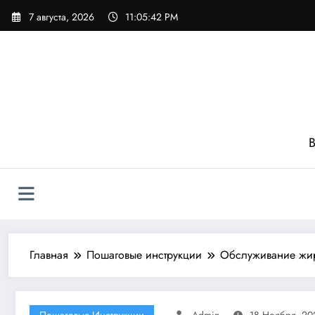
Перейти
7 августа, 2026
11:05:44 PM
к
содержимому
В
Главная
Пошаговые инструкции
Обслуживание жиро
Пошаговые Инструкции
Admin
18 Ноября, 20