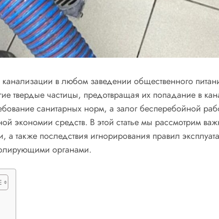
 канализации в любом заведении общественного питани
гие твердые частицы, предотвращая их попадание в ка
ебование санитарных норм, а залог бесперебойной ра
ой экономии средств. В этой статье мы рассмотрим ва
и, а также последствия игнорирования правил эксплуат
ролирующими органами.