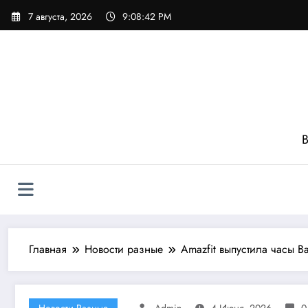
Перейти
7 августа, 2026
9:08:43 PM
к
содержимому
В
Главная
Новости разные
Amazfit выпустила часы B
Новости Разные
Admin
4 Июня, 2026
0