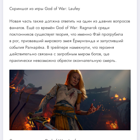
Скриншот из игры God of War: Laufey
Новая часть также должна ответить на один из давних вопросов
фанатов. Ещё со времён God of War: Ragnarok среди
поклонников существует теория, что именно Фэй протрубила
в рог, призвавший мирового змея Ёрмунганда и запустивший
события Рагнарёка. В трейлере намекнули, что героиня
действительно связана с загробным миром богов, где
практически невозможно обрести окончательную смерть.