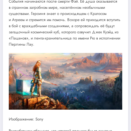
События начинаются после смерти Фэй. Её душа оказывается
в странном загробном мире, населённом необычными
существами. Героиня знает о происходящем с Кратосом
и Атреем и стремится им помочь. Вскоре ей приходится вступить
в бой с враждебными созданиями, а сопровождать её будут
загадочный космический куб, которого озвучил Джек Куэйд из
«Пацанов», и лента-хранительница по имени Рю в исполнении
Перлины Лау.
Изображение: Sony
Разработчики обещают, что игровой процесс будет заметно