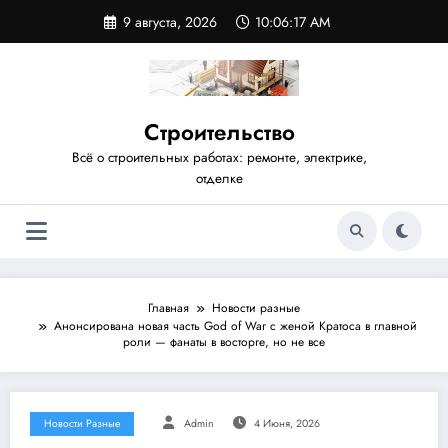
Перейти
9 августа, 2026
10:06:18 AM
к
содержимому
Строительство
Всё о строительных работах: ремонте, электрике,
отделке
Главная
Новости разные
Анонсирована новая часть God of War с женой Кратоса в главной
роли — фанаты в восторге, но не все
Новости Разные
Admin
4 Июня, 2026