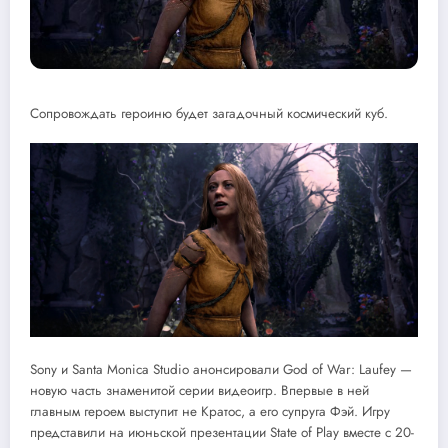
Сопровождать героиню будет загадочный космический куб.
Sony и Santa Monica Studio анонсировали God of War: Laufey —
новую часть знаменитой серии видеоигр. Впервые в ней
главным героем выступит не Кратос, а его супруга Фэй. Игру
представили на июньской презентации State of Play вместе с 20-