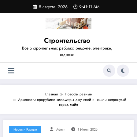
Перейти
8 августа, 2026
9:41:12 AM
к
содержимому
Строительство
Всё о строительных работах: ремонте, электрике,
отделке
Главная
Новости разные
Археологи прорубили километры джунглей и нашли нетронутый
город майя
Новости Разные
Admin
1 Июля, 2026