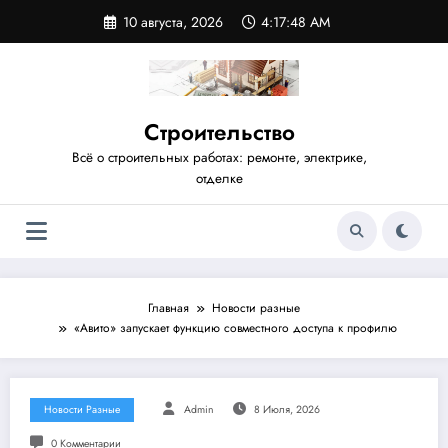
Перейти
10 августа, 2026
4:17:49 AM
к
содержимому
Строительство
Всё о строительных работах: ремонте, электрике,
отделке
Главная
Новости разные
«Авито» запускает функцию совместного доступа к профилю
Новости Разные
Admin
8 Июля, 2026
0 Комментарии