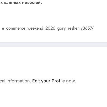
х важных новостей.
ety_na_e_commerce_weekend_2026_gory_resheniy3657/
cal Information.
Edit your Profile
now.