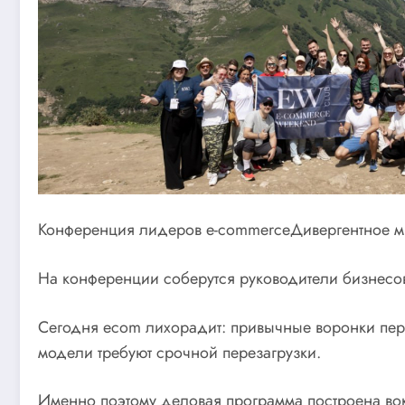
Конференция лидеров e-commerceДивергентное м
На конференции соберутся руководители бизнесов
Сегодня ecom лихорадит: привычные воронки перес
модели требуют срочной перезагрузки.
Именно поэтому деловая программа построена вок