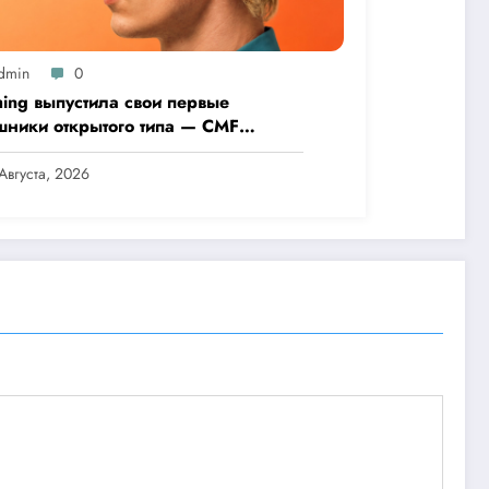
dmin
0
hing выпустила свои первые
шники открытого типа — CMF
 Pro
Августа, 2026