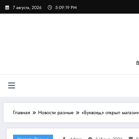
Перейти
7 августа, 2026
5:09:21 PM
к
содержимому
В
Главная
Новости разные
«Буквоед» открыл магази
Новости Разные
Admin
3 Июня, 2026
0