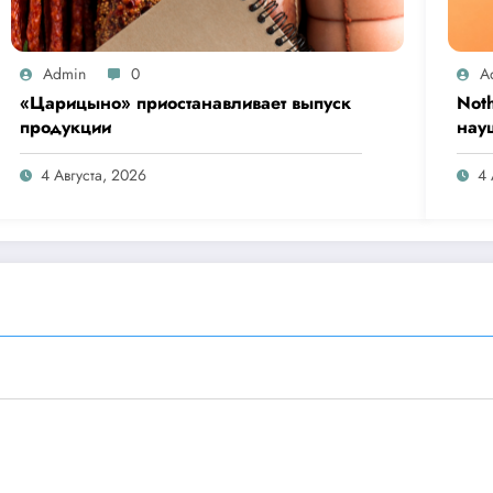
Admin
0
A
«Царицыно» приостанавливает выпуск
Not
продукции
нау
Clip
4 Августа, 2026
4 