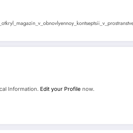
ed_otkryl_magazin_v_obnovlyennoy_kontseptsii_v_prostranstv
cal Information.
Edit your Profile
now.