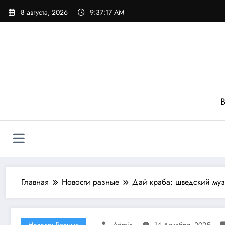
Перейти
8 августа, 2026
9:37:19 AM
к
содержимому
В
Главная
Новости разные
Дай краба: шведский муз
Новости Разные
Admin
14 Декабря, 2025