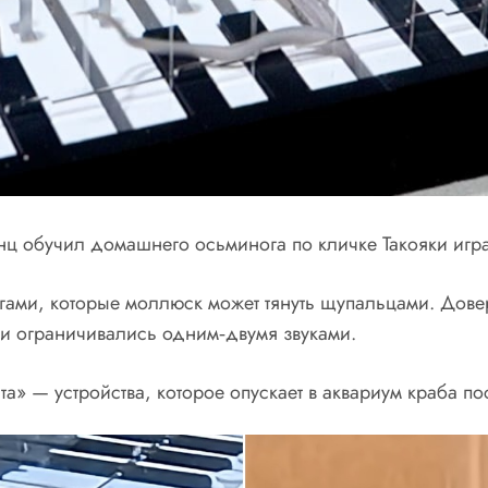
ц обучил домашнего осьминога по кличке Такояки играт
гами, которые моллюск может тянуть щупальцами. Довер
хи ограничивались одним‑двумя звуками.
а» — устройства, которое опускает в аквариум краба п