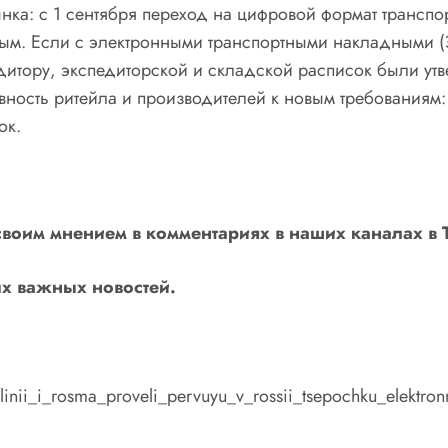
ынка: с 1 сентября переход на цифровой формат транспо
ным. Если с электронными транспортными накладными (
едитору, экспедиторской и складской расписок были ут
вность ритейла и производителей к новым требованиям:
ок.
своим мнением в комментариях в наших каналах в
х важных новостей.
ye_linii_i_rosma_proveli_pervuyu_v_rossii_tsepochku_elekt