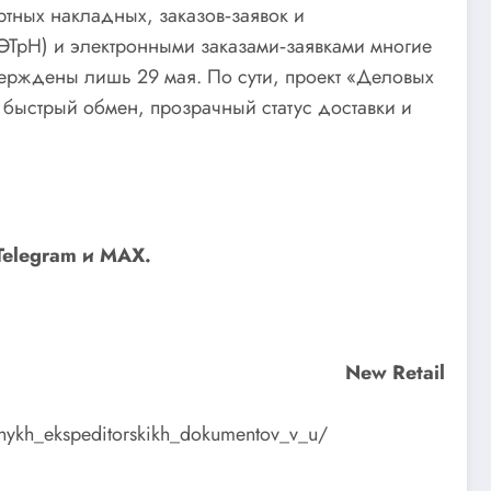
ртных накладных, заказов‑заявок и
ЭТрН) и электронными заказами‑заявками многие
верждены лишь 29 мая. По сути, проект «Деловых
 быстрый обмен, прозрачный статус доставки и
Telegram
и
MAX
.
New Retail
ronnykh_ekspeditorskikh_dokumentov_v_u/