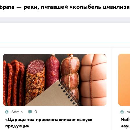
рата — реки, питавшей «колыбель цивилиз
Admin
0
A
«Царицыно» приостанавливает выпуск
Not
продукции
нау