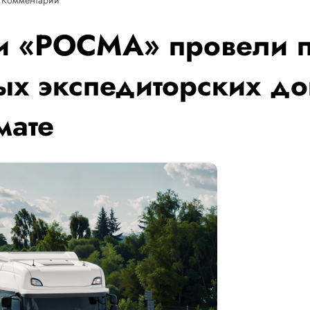
и «РОСМА» провели п
ых экспедиторских до
мате