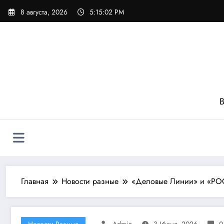
Перейти
8 августа, 2026
5:15:03 PM
к
содержимому
В
Главная
Новости разные
«Деловые Линии» и «РОСМ
Новости Разные
Admin
3 Июня, 2026
0