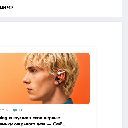
ации»
dmin
0
hing выпустила свои первые
шники открытого типа — CMF