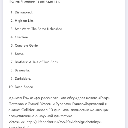
Полный рейтинг выглядит так:
Dishonored.
High on Life.
Star Wars: The Force Unleashed.
Oxenfree.
Concrete Genie.
Soma.
Brothers: A Tale of Two Sons.
Bayonetta.
Darksiders.
Dead Space.
Дэниел Рэдклифф рассказал, что обсуждает нового «Гарри
Поттера» с Эммой Уотсон и Рупертом ГринтомТарковский и
аниме: Collider назвал 10 фильмов, полностью меняющих
представление о научной фантастике
Источник: http://lifehacker.ru/top-10-videoigr-dostoinyx-
ekranizacii/