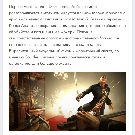
Первое место заняла Dishonored. Действие игры
разворачивается в мрачном индустриальном городе Дануолл с
ярко выраженной стимпанковской эстетикой. Главный герой —
Корво Аттано, телохранитель императрицы, которого обвиняют в
её убийстве и похищении её дочери. Получив
сверхъестественные способности от таинственного Чужого, он
отправляется спасать наследницу, а заодно мстить.
Выразительный визуальный стиль и драматичный сюжет, по
мнению Collider, делают проект практически готовым
материалом для большого экрана.