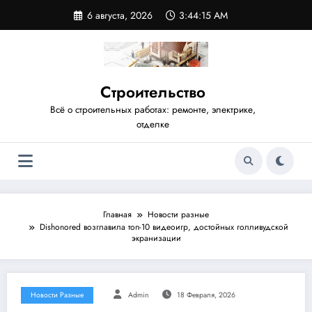
Перейти
6 августа, 2026
3:44:16 AM
к
содержимому
Строительство
Всё о строительных работах: ремонте, электрике,
отделке
Главная
Новости разные
Dishonored возглавила топ-10 видеоигр, достойных голливудской
экранизации
Новости Разные
Admin
18 Февраля, 2026