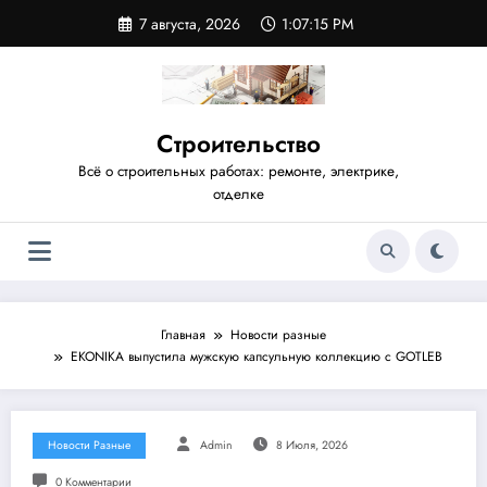
Перейти
7 августа, 2026
1:07:16 PM
к
содержимому
Строительство
Всё о строительных работах: ремонте, электрике,
отделке
Главная
Новости разные
EKONIKA выпустила мужскую капсульную коллекцию с GOTLEB
Новости Разные
Admin
8 Июля, 2026
0 Комментарии