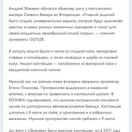
Андрей Жакевич обучался обувному делу у итальянского
мастера Стефано Бемера во Флоренции. «Главной задачей
было создать универсальные модели, которые будут одинаково
уместны в самых разных жизненных сценариях и станут для
своего владельца своеобразной точкой опоры», — пояснил
основатель GOTLEB.
В капсулу вошли броги и челси из гладкой кожи, велюровые
лоферы и топсайдеры, а также оксфорды и дерби из лаковой
кожи. Акцент коллекции — полуботинки из фактурной кожи с
квадратной носочной частью.
Мужской зал на третьем этаже флагмана оформила архитектор
Елена Локастова. Пространство выдержано в камерной
эстетике, с фокусом на приватность и неспешный шопинг. В
EKONIKA подчёркивают, что мужское направление становится
одним из долгосрочных векторов развития бренда. Коллекция
доступна с 8 июля на сайте, в приложении и в избранных
магазинах. Мужское пространство начнёт работать с 9 июля.
До этого у «Эконики» были мужские коллекции, но в 2011 году