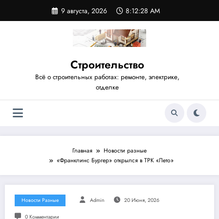
Перейти
9 августа, 2026
8:12:29 AM
к
содержимому
Строительство
Всё о строительных работах: ремонте, электрике,
отделке
Главная
Новости разные
«Франклинс Бургер» открылся в ТРК «Лето»
Новости Разные
Admin
20 Июня, 2026
0 Комментарии