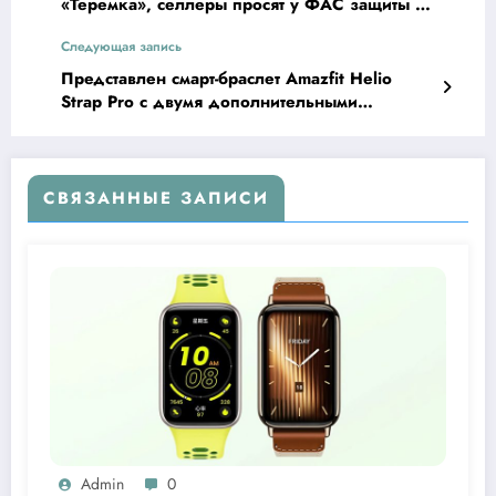
«Теремка», селлеры просят у ФАС защиты от
маркетплейсов, названы лучшие проекты
Следующая запись
Конкурса Кейсов 2026
Представлен смарт-браслет Amazfit Helio
Strap Pro с двумя дополнительными
трекерами
СВЯЗАННЫЕ ЗАПИСИ
Admin
0