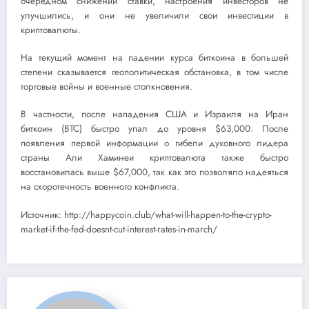
очередном снижении ставки, настроения инвесторов не
улучшились, и они не увеличили свои инвестиции в
криптовалюты.
На текущий момент на падении курса биткоина в большей
степени сказывается геополитическая обстановка, в том числе
торговые войны и военные столкновения.
В частности, после нападения США и Израиля на Иран
биткоин (BTC) быстро упал до уровня $63,000. После
появления первой информации о гибели духовного лидера
страны Али Хаминеи криптовалюта также быстро
восстановилась выше $67,000, так как это позволяло надеяться
на скоротечность военного конфликта.
Источник: http://happycoin.club/what-will-happen-to-the-crypto-
market-if-the-fed-doesnt-cut-interest-rates-in-march/