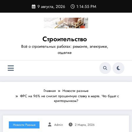
Перейти
9 августа, 2026
1:14:56 PM
к
содержимому
Строительство
Всё о строительных работах: ремонте, электрике,
отделке
Главная
Новости разные
ФРС на 96% не снизит процентную ставку в марте. Что будет с
крипторынком?
Новости Разные
Admin
2 Марта, 2026