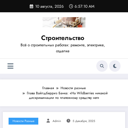
Перейти
10 августа, 2026
6:57:10 AM
к
содержимому
Строительство
Всё о строительных работах: ремонте, электрике,
отделке
Главная
Новости разные
Глава Вайлдберриз Банка: «На Wildberries никакой
дискриминации по платежному средству нет»
Новости Разные
Admin
5 Декабря, 2025