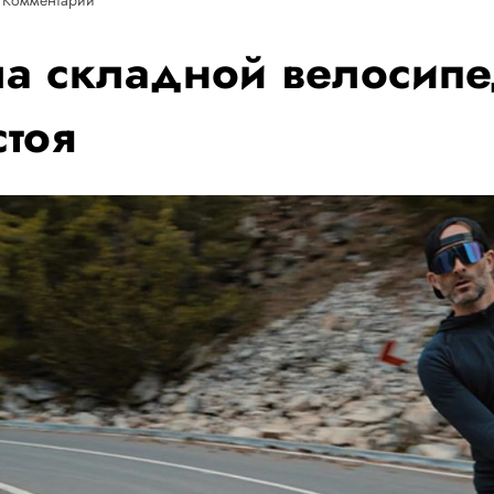
ла складной велосип
стоя