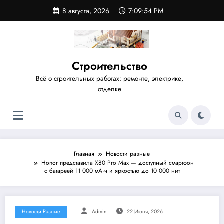
Перейти
8 августа, 2026
7:09:55 PM
к
содержимому
Строительство
Всё о строительных работах: ремонте, электрике,
отделке
Главная
Новости разные
Honor представила X80 Pro Max — доступный смартфон
с батареей 11 000 мА·ч и яркостью до 10 000 нит
Новости Разные
Admin
22 Июня, 2026