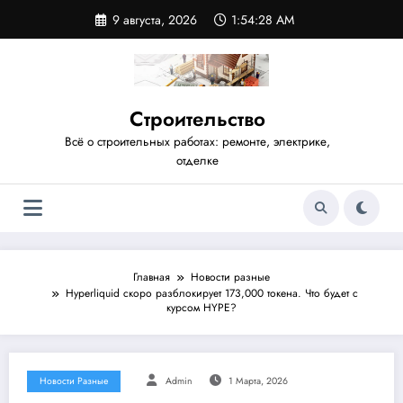
Перейти
9 августа, 2026
1:54:29 AM
к
содержимому
Строительство
Всё о строительных работах: ремонте, электрике,
отделке
Главная
Новости разные
Hyperliquid скоро разблокирует 173,000 токена. Что будет с
курсом HYPE?
Новости Разные
Admin
1 Марта, 2026