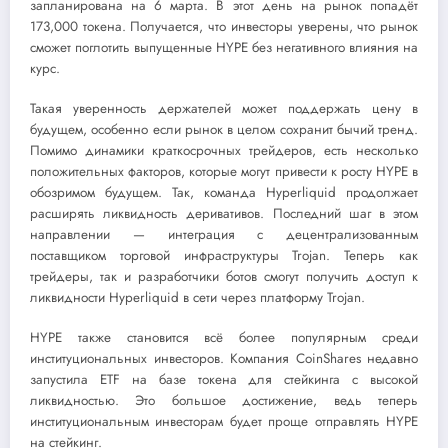
запланирована на 6 марта. В этот день на рынок попадёт
173,000 токена. Получается, что инвесторы уверены, что рынок
сможет поглотить выпущенные HYPE без негативного влияния на
курс.
Такая уверенность держателей может поддержать цену в
будущем, особенно если рынок в целом сохранит бычий тренд.
Помимо динамики краткосрочных трейдеров, есть несколько
положительных факторов, которые могут привести к росту HYPE в
обозримом будущем. Так, команда Hyperliquid продолжает
расширять ликвидность деривативов. Последний шаг в этом
направлении — интеграция с децентрализованным
поставщиком торговой инфраструктуры Trojan. Теперь как
трейдеры, так и разработчики ботов смогут получить доступ к
ликвидности Hyperliquid в сети через платформу Trojan.
HYPE также становится всё более популярным среди
институциональных инвесторов. Компания CoinShares недавно
запустила ETF на базе токена для стейкинга с высокой
ликвидностью. Это большое достижение, ведь теперь
институциональным инвесторам будет проще отправлять HYPE
на стейкинг.