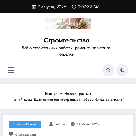
Перейти
7 августа, 2026
9:07:33 AM
к
содержимому
Строительство
Всё о строительных работах: ремонте, электрике,
отделке
Главная
Новости разные
«Яндекс Еда» запустила «секретные» наборы блюд со скидкой
Новости Разные
Admin
17 Июня, 2026
0 Комментарии