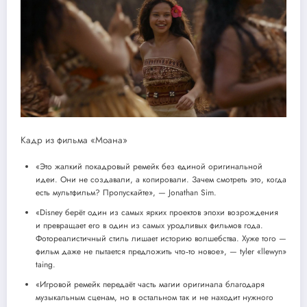
Кадр из фильма «Моана»
«Это жалкий покадровый ремейк без единой оригинальной
идеи. Они не создавали, а копировали. Зачем смотреть это, когда
есть мультфильм? Пропускайте», — Jonathan Sim.
«Disney берёт один из самых ярких проектов эпохи возрождения
и превращает его в один из самых уродливых фильмов года.
Фотореалистичный стиль лишает историю волшебства. Хуже того —
фильм даже не пытается предложить что‑то новое», — tyler «llewyn»
taing.
«Игровой ремейк передаёт часть магии оригинала благодаря
музыкальным сценам, но в остальном так и не находит нужного