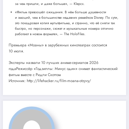
за чем пришли, и даже больше», — Klepcx.
«Фильм превзошёл ожидания. В нём больше душевности
и эмоций, чем в большинстве недавних ремейков Disney. По сути,
это покадровая копия мультфильма, и странно, что её сняли так
быстро, но персонажи, сюжет и музыкальные номера отлично
работают в новом формате», — The HoloFiles.
Премьера «Моаны» в зарубежных кинотеатрах состоится
10 июля.
Эксперты назвали 10 лучших аниме-сериалов 2026
годаРежиссёр «Годзиллы: Минус один» снимет фантастический
фильм вместе с Ридли Скоттом
Источник: http://lifehacker.ru/film-moana-otzyvy/