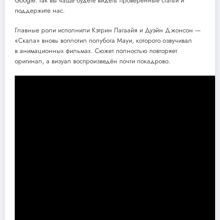
Google: так вы чаще будете видеть проверенные статьи и
поддержите нас.
Главные роли исполнили Кэтрин Лагаайя и Дуэйн Джонсон —
«Скала» вновь воплотил полубога Мауи, которого озвучивал
в анимационных фильмах. Сюжет полностью повторяет
оригинал, а визуал воспроизведён почти покадрово.