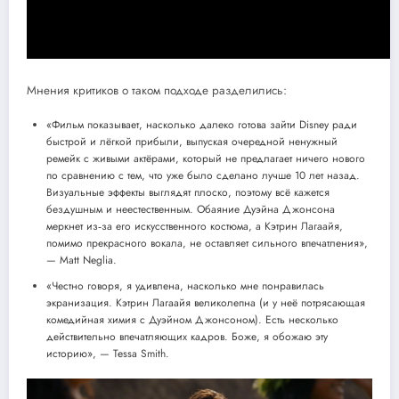
Мнения критиков о таком подходе разделились:
«Фильм показывает, насколько далеко готова зайти Disney ради
быстрой и лёгкой прибыли, выпуская очередной ненужный
ремейк с живыми актёрами, который не предлагает ничего нового
по сравнению с тем, что уже было сделано лучше 10 лет назад.
Визуальные эффекты выглядят плоско, поэтому всё кажется
бездушным и неестественным. Обаяние Дуэйна Джонсона
меркнет из‑за его искусственного костюма, а Кэтрин Лагаайя,
помимо прекрасного вокала, не оставляет сильного впечатления»,
— Matt Neglia.
«Честно говоря, я удивлена, насколько мне понравилась
экранизация. Кэтрин Лагаайя великолепна (и у неё потрясающая
комедийная химия с Дуэйном Джонсоном). Есть несколько
действительно впечатляющих кадров. Боже, я обожаю эту
историю», — Tessa Smith.