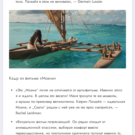
тона. Лагаайя в этом не виновата», — Germain Lussier.
Кадр из фильма «Моана»
«Эта „Моана“ почти не отличается от мультфильма. Именно этого
я и ждала. В целом это весело! Меня тронули те же моменты,
а музыка по‑прежнему великолепна. Кэтрин Лагаайя — идеальная
Моана, и „Скала“ рядом с ней уже не так ярко смотрится», —
Rachel Leishman.
«Визуально фильм потрясающий. Он редко отходит от
анимационной классики, выбирая комфорт вместо
переосмысления, но поклонники оригинала получат именно то,