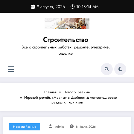
Перейти
9 августа, 2026
10:18:15 AM
к
содержимому
Строительство
Всё о строительных работах: ремонте, электрике,
отделке
Главная
Новости разные
Игровой ремейк «Моаны» с Дуэйном Джонсоном резко
разделил критиков
Новости Разные
Admin
8 Июля, 2026