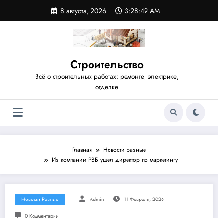
Перейти
8 августа, 2026
3:28:49 AM
к
содержимому
Строительство
Всё о строительных работах: ремонте, электрике,
отделке
Главная
Новости разные
Из компании РВБ ушел директор по маркетингу
Новости Разные
Admin
11 Февраля, 2026
0 Комментарии