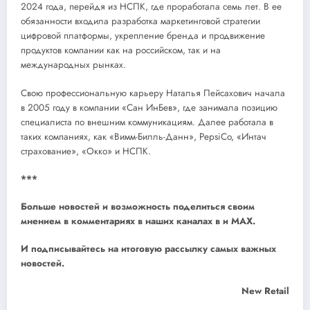
2024 года, перейдя из НСПК, где проработала семь лет. В ее
обязанности входила разработка маркетинговой стратегии
цифровой платформы, укрепление бренда и продвижение
продуктов компании как на российском, так и на
международных рынках.
Свою профессиональную карьеру Наталья Пейсахович начала
в 2005 году в компании «Сан ИнБев», где занимала позицию
специалиста по внешним коммуникациям. Далее работала в
таких компаниях, как «Вимм-Билль-Данн», PepsiCo, «Интач
страхование», «Окко» и НСПК.
***
Больше новостей и возможность поделиться своим
мнением в комментариях в наших каналах в
и
MAX
.
И
подписывайтесь
на итоговую рассылку самых важных
новостей.
New Retail