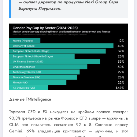
— считает директор по продуктам Nexi Group Сара
Барслунд Лауридсен.
Данные FMIntelligence
Торговля CFD и FX находится на крайнем полюсе спектра:
90,3% трейдеров на рынке Форекс и CFD в мире — мужчины, в
США этот показатель составляет 92 к 8. Согласно опросу
Gemini, 69% владельцев криптовалют — мужчины, и этот