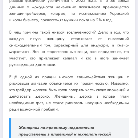
разрыв фактически увеличился с 2022 года. В то же время
данные о доходности неизменно показывают преимущество
женщин-трейдеров, которые, по исследованию Уорикской
школы бизнеса, превосходят мужчин почти на 2% в год.
В чём причина такой низкой вовлечённости? Дело в том, что
каждую пятую женщину отталкивает от инвестиций
снисходительный тон, характерный для индустри, и «мачо-
маркетинг». Это не второстепенные вещи, они определяют, кто
участвует, кто привлекает капитал и кто в итоге занимает
руководящие должности.
Ещё одной из причин низкого взаимодействия женщин с
рисковыми активами объясняется их практичностью. Известно,
что трейдер должен быть готов потерять часть своих вложений и
действовать дерзко. Женщины, держа в голове план
необходимых трат, не станут рисковать насущно необходимым
ради возможной прибыли.
Женщины по-прежнему недостаточно
представлены в платёжной и технологической