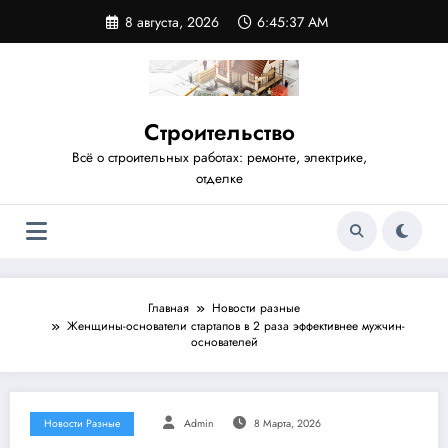
Перейти
8 августа, 2026
6:45:37 AM
к
содержимому
Строительство
Всё о строительных работах: ремонте, электрике,
отделке
Главная
Новости разные
Женщины-основатели стартапов в 2 раза эффективнее мужчин-
основателей
Новости Разные
Admin
8 Марта, 2026