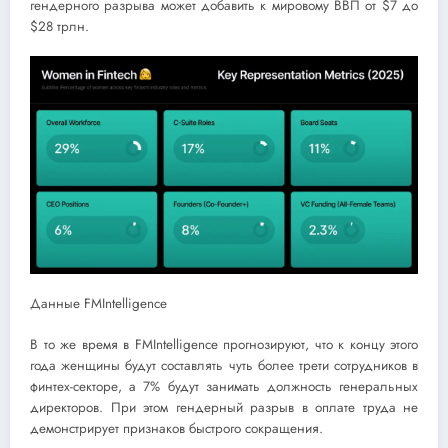
гендерного разрыва может добавить к мировому ВВП от $7 до
$28 трлн.
Данные FMIntelligence
В то же время в FMIntelligence прогнозируют, что к концу этого
года женщины будут составлять чуть более трети сотрудников в
финтех-секторе, а 7% будут занимать должность генеральных
директоров. При этом гендерный разрыв в оплате труда не
демонстрирует признаков быстрого сокращения.