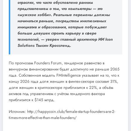
отраслях, что часто обусловлено ранним
представлением о том, что компьютеры — это
«мужское хобби». Реальные перемены должны
начинаться раньше, посредством инклюзивных
инициатив и образования, которые побуждают
больше девушек строить карьеру в сфере
технологий, — уверен главный архитектор ИИ Icon
Solutions Тэмсин Кроссленд.
По прогнозам Founders Forum, гендерное равенство в
венчурном финансировании будет достигнуто не раньше 2065
года. Собственная модель FMIntelligence указывает на то, что к
концу 2026 года доля женщин в финтех-секторе составит 31%,
доля женщин в криптосекторе приблизится к 22%, а объём
активов под управлением с учётом гендерного фактора
приблизится к $145 млрд.
Источник: http://happycoin.club/female-startup-founders-are-2-
times-more-effective-than-male-founders/