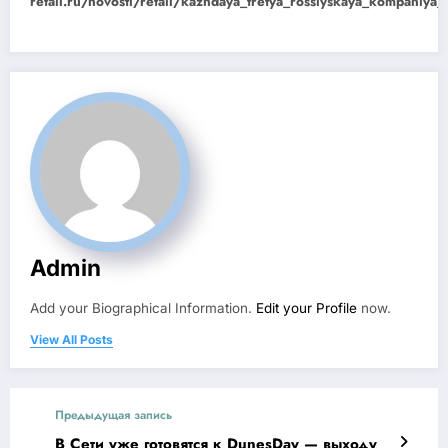
retail.ru/novosti/retail/kazhdaya_tretya_rossiyskaya_kompaniy
Admin
Add your Biographical Information.
Edit your Profile
now.
View All Posts
Предыдущая запись
В Сети уже готовятся к DunesDay — выходу