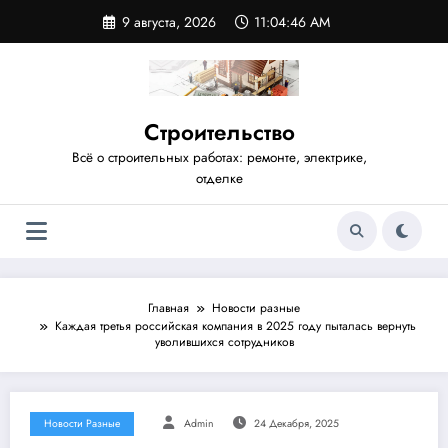
Перейти
9 августа, 2026
11:04:46 AM
к
содержимому
Строительство
Всё о строительных работах: ремонте, электрике,
отделке
Главная
Новости разные
Каждая третья российская компания в 2025 году пыталась вернуть
уволившихся сотрудников
Новости Разные
Admin
24 Декабря, 2025