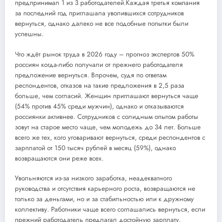
предпринимал 1 из 3 работодателей.Каждая третья компания
за последний год приглашала уволившихся сотрудников
вернуться, однако далеко не все подобные попытки были
успешны.
Что ждёт рынок труда в 2026 году – прогноз экспертов 50%
россиян когда-либо получали от прежнего работодателя
предложение вернуться. Впрочем, судя по ответам
респондентов, отказов на такие предложения в 2,5 раза
больше, чем согласий. Женщин приглашают вернуться чаще
(54% против 45% среди мужчин), однако и отказываются
россиянки активнее. Сотрудников с солидным опытом работы
зовут на старое место чаще, чем молодежь до 34 лет. Больше
всего же тех, кого уговаривают вернуться, среди респондентов с
зарплатой от 150 тысяч рублей в месяц (59%), однако
возвращаются они реже всех.
Увольняются из-за низкого заработка, неадекватного
руководства и отсутствия карьерного роста, возвращаются не
только за деньгами, но и за стабильностью или к дружному
коллективу. Работники чаще всего соглашались вернуться, если
прежний работодатель предлагал достойную зарплату.