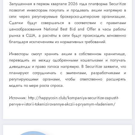
Запущенная в первом квартале 2026 года платформа Securitize
позволит инвесторам покупать и продавать акции напрямую в
сети через регулируемые брокерско-дилерские организации.
Сделки будут совершаться в соответствии с правилами
ценообразования National Best Bid and Offer в часы работы
рынка в США, а расчёты в сети будут происходить мгновенно
благодаря исключениям из нормативных требований.
Инвесторы смогут хранить акции в собственном хранилище,
переводить их между одобренными кошельками и получать
дивиденды и право голоса напрямую. В Securitize заявили, что
планируют сотрудничать с эмитентами, разработчиками и
регулирующими органами, чтобы ответственно расширять
модель по мере роста спроса.
Источник: http://happycoin.club/kompaniya-securitize-zapustit-
pervye-v-istorii-tokenizirovannye-akczii-s-pryamym-vladeniem/