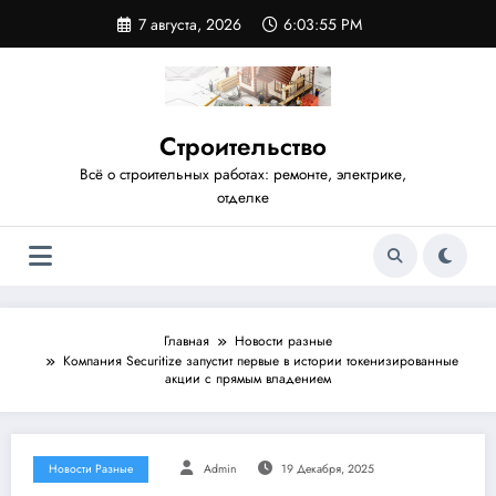
Перейти
7 августа, 2026
6:03:55 PM
к
содержимому
Строительство
Всё о строительных работах: ремонте, электрике,
отделке
Главная
Новости разные
Компания Securitize запустит первые в истории токенизированные
акции с прямым владением
Новости Разные
Admin
19 Декабря, 2025