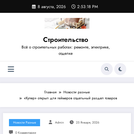
Перейти
8 августа, 2026
2:53:18 PM
к
содержимому
Строительство
Всё о строительных работах: ремонте, электрике,
отделке
Главная
Новости разные
«Купер» открыл для геймеров отдельный раздел товаров
Новости Разные
Admin
25 Января, 2026
0 Комментарии