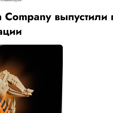
n Company выпустили 
ации