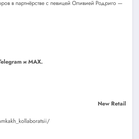
ров в партнёрстве с певицей Оливией Родриго —
Telegram
и
MAX
.
New Retail
amkakh_kollaboratsii/