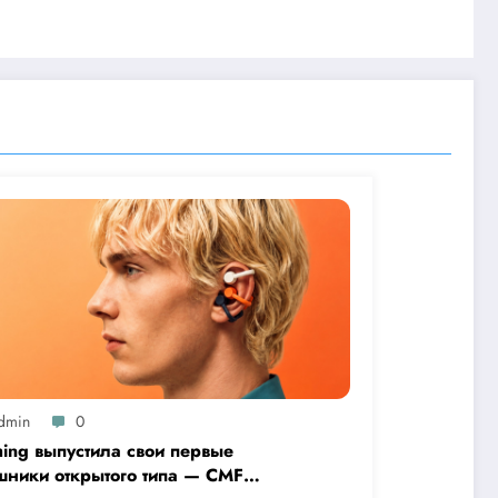
dmin
0
hing выпустила свои первые
шники открытого типа — CMF