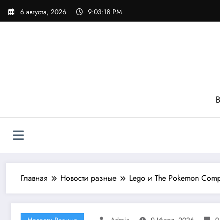
Перейти
6 августа, 2026
9:03:19 PM
к
содержимому
В
Главная
Новости разные
Lego и The Pokemon Comp
Новости Разные
Admin
9 Июля, 2026
0