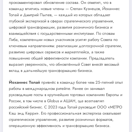
прокомментировал обновление состава. Он отметил, что в
команду влились новые члены — Степан Кузнецов, Йоханнес
Толай и Дмитрий Пылев, — каждый из которых обладает
глубокой экспертизой в сферах стратегического управления,
цифровой трансформации, развития розничного бизнеса и
взаимодействия с государственными институтами. По словам
Либа, компетенции новых участников усилят работу Совета по
ключевым направлениям: реализации долгосрочной стратегии,
развитию цифровых сервисов и маркетплейса, а также
повышению общей эффективности компании. Председатель
выразил уверенность, что обновлённый Совет внесёт весомый
вклад в дальнейшую трансформацию бизнеса.
Йоханнес Толай
привнёс в команду более чем 25‑летний опыт
работы в международном ритейле. Ранее он занимал
руководящие посты в крупнейших торговых компаниях Европы и
России, в том числе в Globus и АШАН, где возглавлял
российский бизнес. С 2023 года Толай руководит ООО «МЕТРО
Кэш энд Керри». Его профессиональная экспертиза охватывает
стратегическое управление, развитие розничных форматов,
операционную эффективность и трансформацию бизнеса.