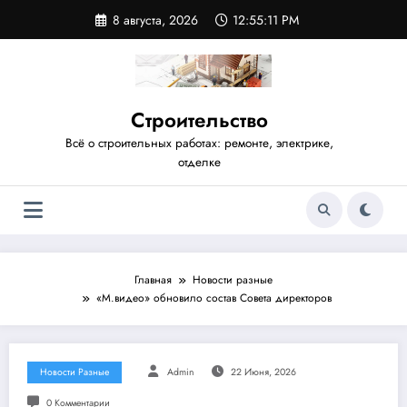
Перейти
8 августа, 2026
12:55:12 PM
к
содержимому
Строительство
Всё о строительных работах: ремонте, электрике,
отделке
Главная
Новости разные
«М.видео» обновило состав Совета директоров
Новости Разные
Admin
22 Июня, 2026
0 Комментарии