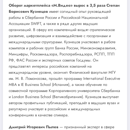
Оборот маркетплейса «М.Видео» вырос в 3,5 раза Степан
Борисович Кузнецов
имеет солидный опыт руководящей
работы в Сбербанке России и Российской Национальной
Ассоциации SWIFT, а также в ряде других ведущих
организаций. В сферу его компетенций входят стратегическое
развитие, цифровизация и взаимодействие с госорганами и
международными структурами. Кузнецов участвовал в работе
комитетов и рабочих групп Банка России, Минэкономразвития,
Минцифры, Роскомнадзора, Роспотребнадзора, РСПП, ТПП
РФ, ФАС России и экспертных советов Госдумы. Он
представлял интересы российских компаний на
международном уровне, окончил Физический факультет МГУ
им. М. В. Ломоносова, прошёл программу International Executive
MBA в IE Business School (Испания), а также обучение по
совместной программе Корпоративного университета Сбербанка
и London Business School (Великобритания). Кузнецов выступает
автором профильных публикаций, преподаёт в ведущих вузах и
регулярно участвует в российских и международных
конференциях в качестве спикера.
Дмитрий Игоревич Пылев
— признанный эксперт в сфере