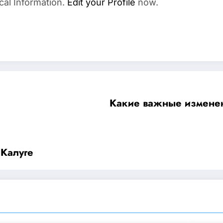
cal Information.
Edit your Profile
now.
Какие важные изменени
 Калуге