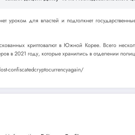
анет уроком для властей и подтолкнет государствен
скованных криптовалют в Южной Корее. Всего неск
еров в 2021 году, которые хранились в отделении поли
lost-confiscatedcryptocurrencyagain/