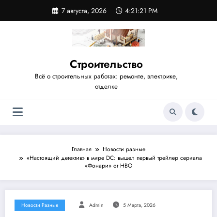
Перейти
7 августа, 2026
4:21:22 PM
к
содержимому
Строительство
Всё о строительных работах: ремонте, электрике,
отделке
Главная
Новости разные
«Настоящий детектив» в мире DC: вышел первый трейлер сериала
«Фонари» от HBO
Новости Разные
Admin
5 Марта, 2026