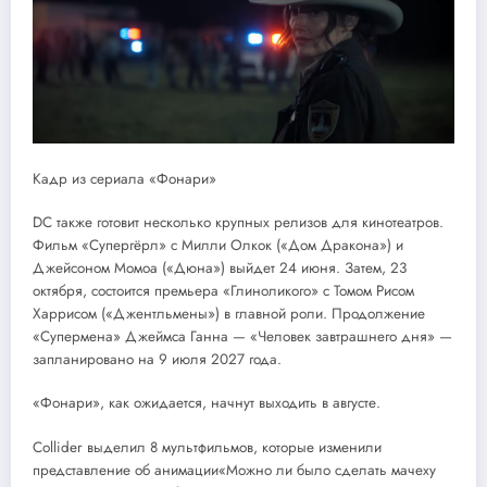
Кадр из сериала «Фонари»
DC также готовит несколько крупных релизов для кинотеатров.
Фильм «Супергёрл» с Милли Олкок («Дом Дракона») и
Джейсоном Момоа («Дюна») выйдет 24 июня. Затем, 23
октября, состоится премьера «Глиноликого» с Томом Рисом
Харрисом («Джентльмены») в главной роли. Продолжение
«Супермена» Джеймса Ганна — «Человек завтрашнего дня» —
запланировано на 9 июля 2027 года.
«Фонари», как ожидается, начнут выходить в августе.
Collider выделил 8 мультфильмов, которые изменили
представление об анимации«Можно ли было сделать мачеху