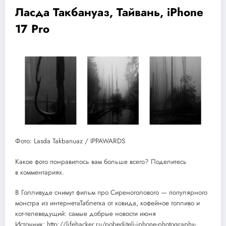
Ласда Такбануаз, Тайвань, iPhone
17 Pro
Фото: Lasda Takbanuaz / IPPAWARDS
Какое фото понравилось вам больше всего? Поделитесь
в комментариях.
В Голливуде снимут фильм про Сиреноголового — популярного
монстра из интернетаТаблетка от ковида, кофейное топливо и
кот-телеведущий: самые добрые новости июня
Источник: http://lifehacker.ru/pobediteli-iphone-photography-