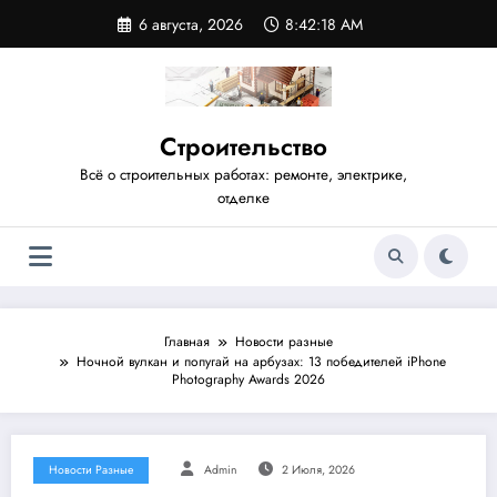
Перейти
6 августа, 2026
8:42:20 AM
к
содержимому
Строительство
Всё о строительных работах: ремонте, электрике,
отделке
Главная
Новости разные
Ночной вулкан и попугай на арбузах: 13 победителей iPhone
Photography Awards 2026
Новости Разные
Admin
2 Июля, 2026