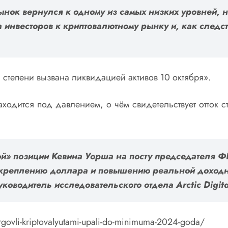
ынок вернулся к одному из самых низких уровней, 
а инвесторов к криптовалютному рынку и, как следс
 степени вызвана ликвидацией активов 10 октября».
аходится под давлением, о чём свидетельствует отток 
й» позиции Кевина Уорша на посту председателя Ф
креплению доллара и повышению реальной доходно
уководитель исследовательского отдела Arctic Digit
rgovli-kriptovalyutami-upali-do-minimuma-2024-goda/