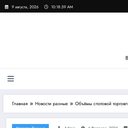
Перейти
9 августа, 2026
10:19:00 AM
к
содержимому
В
Главная
Новости разные
Объёмы спотовой торговл
Новости Разные
Admin
4 Февраля, 2026