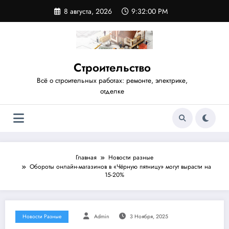
Перейти
8 августа, 2026
9:32:01 PM
к
содержимому
Строительство
Всё о строительных работах: ремонте, электрике,
отделке
Главная
Новости разные
Обороты онлайн-магазинов в «Чёрную пятницу» могут вырасти на
15-20%
Новости Разные
Admin
3 Ноября, 2025