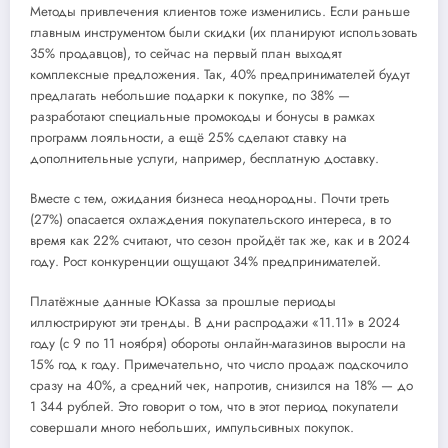
Методы привлечения клиентов тоже изменились. Если раньше
главным инструментом были скидки (их планируют использовать
35% продавцов), то сейчас на первый план выходят
комплексные предложения. Так, 40% предпринимателей будут
предлагать небольшие подарки к покупке, по 38% —
разработают специальные промокоды и бонусы в рамках
программ лояльности, а ещё 25% сделают ставку на
дополнительные услуги, например, бесплатную доставку.
Вместе с тем, ожидания бизнеса неоднородны. Почти треть
(27%) опасается охлаждения покупательского интереса, в то
время как 22% считают, что сезон пройдёт так же, как и в 2024
году. Рост конкуренции ощущают 34% предпринимателей.
Платёжные данные ЮKassa за прошлые периоды
иллюстрируют эти тренды. В дни распродажи «11.11» в 2024
году (с 9 по 11 ноября) обороты онлайн-магазинов выросли на
15% год к году. Примечательно, что число продаж подскочило
сразу на 40%, а средний чек, напротив, снизился на 18% — до
1 344 рублей. Это говорит о том, что в этот период покупатели
совершали много небольших, импульсивных покупок.