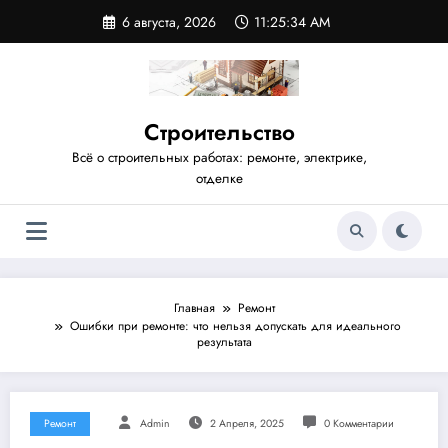
Перейти
6 августа, 2026
11:25:35 AM
к
содержимому
Строительство
Всё о строительных работах: ремонте, электрике,
отделке
Главная
Ремонт
Ошибки при ремонте: что нельзя допускать для идеального
результата
Ремонт
Admin
2 Апреля, 2025
0 Комментарии