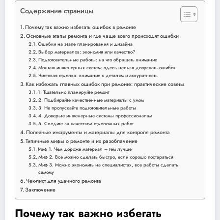
Содержание страницы
Почему так важно избегать ошибок в ремонте
Основные этапы ремонта и где чаще всего происходят ошибки
Ошибки на этапе планирования и дизайна
Выбор материалов: экономия или качество?
Подготовительные работы: на что обращать внимание
Монтаж инженерных систем: здесь нельзя допускать ошибок
Чистовая отделка: внимание к деталям и аккуратность
Как избежать главных ошибок при ремонте: практические советы
1. Тщательно планируйте ремонт
2. Подбирайте качественные материалы с умом
3. Не пропускайте подготовительные работы
4. Доверьте инженерные системы профессионалам
5. Следите за качеством отделочных работ
Полезные инструменты и материалы для контроля ремонта
Типичные мифы о ремонте и их разоблачение
Миф 1. Чем дороже материал – тем лучше
Миф 2. Все можно сделать быстро, если хорошо постараться
Миф 3. Можно экономить на специалистах, все работы сделать
самому
Чек-лист для удачного ремонта
Заключение
Почему так важно избегать