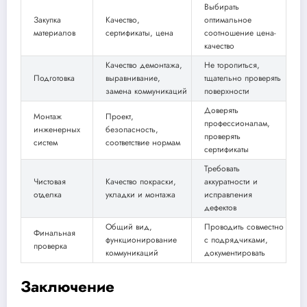
Выбирать
Закупка
Качество,
оптимальное
материалов
сертификаты, цена
соотношение цена-
качество
Качество демонтажа,
Не торопиться,
Подготовка
выравнивание,
тщательно проверять
замена коммуникаций
поверхности
Доверять
Монтаж
Проект,
профессионалам,
инженерных
безопасность,
проверять
систем
соответствие нормам
сертификаты
Требовать
Чистовая
Качество покраски,
аккуратности и
отделка
укладки и монтажа
исправления
дефектов
Общий вид,
Проводить совместно
Финальная
функционирование
с подрядчиками,
проверка
коммуникаций
документировать
Заключение