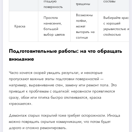
гладкую
составы
трещины
поверхность
Возможны
Простота
Выбирайте краск
потёки,
нанесения,
с хорошей
Краска
может
большой
укрывистостью и
выгорать на
выбор цветов
стойкостью
солнце
Подготовительные работы: на что обращать
внимание
Часто хочется скорей увидеть результат, и некоторые
пропускают важные этапы подготовки поверхностей —
например, выравнивание стен, замену или ремонт пола. Это
приводит к проблемам с отделкой: неровности проявляются
сразу, обои или плитка быстро отклеиваются, краска
«трескается».
Демонтаж старых покрытий тоже требует осторожности. Иногда
можно повредить скрытые коммуникации, что потом будет
дорого и сложно ремонтировать.