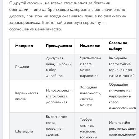
С другой стороны, не всегда стоит гнаться за богатыми
брендами – иногда брендовые материалы стоят значительно
дороже, при этом не всегда оказываясь лучше по фактическим
характеристикам. Важно найти золотую середину –
соотношение цена-качество.
Советы по
Материал
Преимущества
Недостатки
выбору
Доступная
Чувствителен
Выбирайте
цена, широкий
к влаге,
влагостойкие
Ламинат
выбор
может
варианты для
дизайнов
царапаться
кухни и ванной
Обращайте
Холодная
Износостойкая,
внимание на
Керамическая
поверхность,
влагостойкая,
маркировку и
плитка
сложен
долговечная
класс
монтаж
износостойкости
Выравнивает
Требует
стены,
Используйте
опытных
позволяет
рекомендованны
Штукатурка
мастеров,
сделать
производителем
возможны