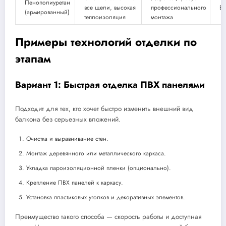
Пенополиуретан
все щели, высокая
профессионального
Вы
(армированный)
теплоизоляция
монтажа
Примеры технологий отделки по
этапам
Вариант 1: Быстрая отделка ПВХ панелями
Подходит для тех, кто хочет быстро изменить внешний вид
балкона без серьезных вложений.
Очистка и выравнивание стен.
Монтаж деревянного или металлического каркаса.
Укладка пароизоляционной пленки (опционально).
Крепление ПВХ панелей к каркасу.
Установка пластиковых уголков и декоративных элементов.
Преимущество такого способа — скорость работы и доступная