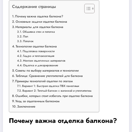
Содержание страницы
Почему важна отделка балкона?
Основные задачи отделки балкона
Материалы для отделки балкона
Обшивка стен и потолка
Пол
Потолок
Технологии отделки балкона
Подготовка поверхности
Гидро- и теплоизоляция
Монтаж отделочных материалов
Отделка и декорирование
Советы по выбору материалов и технологии
Таблица: Сравнение утеплителей для балкона
Примеры технологий отделки по этапам
Вариант 1: Быстрая отделка ПВХ панелями
Вариант 2: Теплый балкон с вагонкой и утеплителем
Ошибки, которых стоит избегать при отделке балкона
Уход за отделанным балконом
Заключение
Почему важна отделка балкона?