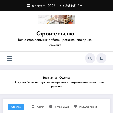
Перейти
6 августа, 2026
2:54:52 PM
к
содержимому
Строительство
Всё о строительных работах: ремонте, электрике,
отделке
Главная
Отделка
Отделка балкона: лучшие материалы и современные технологии
ремонта
Отделка
Admin
8 Мая, 2025
0 Комментарии