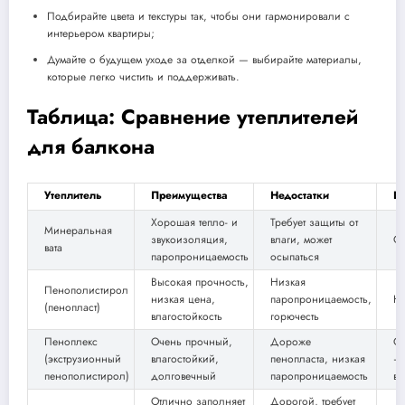
Подбирайте цвета и текстуры так, чтобы они гармонировали с
интерьером квартиры;
Думайте о будущем уходе за отделкой — выбирайте материалы,
которые легко чистить и поддерживать.
Таблица: Сравнение утеплителей
для балкона
Утеплитель
Преимущества
Недостатки
Ц
Хорошая тепло- и
Требует защиты от
Минеральная
звукоизоляция,
влаги, может
С
вата
паропроницаемость
осыпаться
Высокая прочность,
Низкая
Пенополистирол
низкая цена,
паропроницаемость,
Ни
(пенопласт)
влагостойкость
горючесть
Пеноплекс
Очень прочный,
Дороже
С
(экструзионный
влагостойкий,
пенопласта, низкая
–
пенополистирол)
долговечный
паропроницаемость
вы
Отлично заполняет
Дорогой, требует