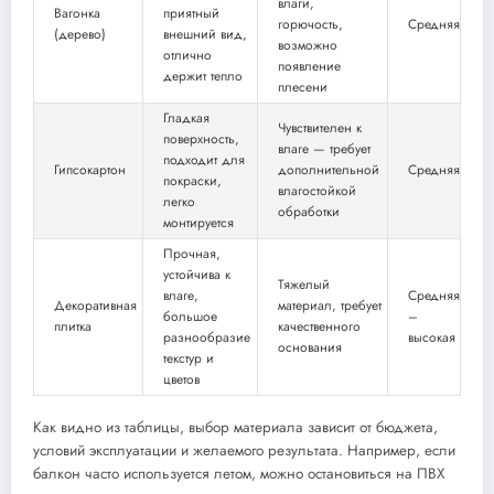
влаги,
Вагонка
приятный
горючость,
Средняя
(дерево)
внешний вид,
возможно
отлично
появление
держит тепло
плесени
Гладкая
Чувствителен к
поверхность,
влаге — требует
подходит для
Гипсокартон
дополнительной
Средняя
покраски,
влагостойкой
легко
обработки
монтируется
Прочная,
устойчива к
Тяжелый
влаге,
Средняя
Декоративная
материал, требует
большое
–
плитка
качественного
разнообразие
высокая
основания
текстур и
цветов
Как видно из таблицы, выбор материала зависит от бюджета,
условий эксплуатации и желаемого результата. Например, если
балкон часто используется летом, можно остановиться на ПВХ