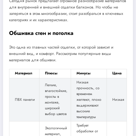
Сегодня рынок предлагает огромное разнообразие материалов
для внутренней и внешней отделки балконов. Но чтобы не
затеряться в этом многообразии, стоит разобраться в ключевых
категориях и их характеристиках.
Обшивка стен и потолка
Это одна из главных частей отделки, от которой зависит и
внешний вид, и комфорт. Рассмотрим популярные виды
материалов для обшивки.
Материал
Плюсы
Минусы
Цена
Низкая
Легкие,
прочность, со
влагостойкие,
временем
просты в
ПВХ панели
желтеют, плохо
Низкая
монтаже,
выдерживают
широкий
высокие
выбор цветов
температуры
Требует
Экологичный
обработки от
материал,