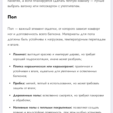
панелях, а если планируется сделать теплую комнату — лучше
выбрать вагонку или гипсокартон с утеплителем.
Пол
Пол — важный элемент отделки, от которого зависит комфорт
ног и долговечность всего балкона. Материалы для пола
должны быть устойчивы к нагрузкам, температурным перепадам
и влаге.
Ламинат:
выглядит красиво и имитирует дерево, но требует
хорошей гидроизоляции, иначе может разбухать;
Плитка керамическая или керамогранит:
практичная и
устойчивая к влаге, идеальна для утепленных и остекленных
балконов;
Пробка:
мягкий, теплый в использовании, но может требовать
защиты от влаги;
Деревянные полы:
естественно смотрятся, но требуют лакировки
и обработки;
Наливные полы с теплыми покрытиями:
позволяют создать
ровную и водостойкую поверхность, при этом удобно установить