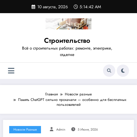
Перейти
10 августа, 2026
5:14:42 AM
к
содержимому
Строительство
Всё о строительных работах: ремонте, электрике,
отделке
Главная
Новости разные
Память ChatGPT сильно прокачали — особенно для бесплатных
пользователей
Новости Разные
Admin
5 Июня, 2026