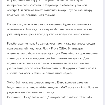
и предлагать маршруты, которые лучше соответствуют
интересам пользователя. Например, любителю уличной
фотографии система может включить в маршрут по Сингапуру
подходящие локации для съёмки.
Кроме того, теперь память со временем будет автоматически
обновляться. Благодаря этому чат-бот не станет ссылаться на
уже завершившуюся поездку как на предстоящее событие.
Развёртывание новой архитектуры памяти уже началось среди
пользователей подписок Plus и Pro в США. Благодаря
оптимизации работы системы функция Dreaming вскоре впервые
станет доступна и владельцам бесплатных аккаунтов. Для
подписчиков платных тарифов обновление также означает
увеличение доступного объёма памяти. В других странах новая
система появится в течение ближайших недель.
SwitchBot показала метеостанцию с E-Ink, которая заменит
будильник и календарьМессенджер MAX исчез из App Store —
уведомления больше не приходят
Источник: http://lifehacker.ru/pamyat-chatgpt-silno-prokachali/