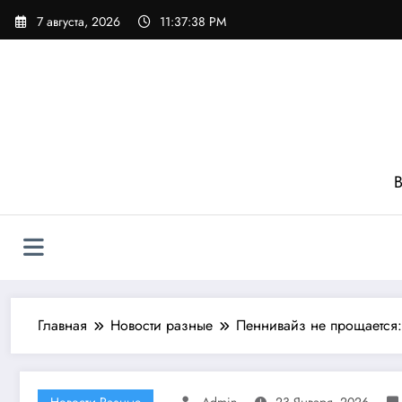
Перейти
7 августа, 2026
11:37:40 PM
к
содержимому
В
Главная
Новости разные
Пеннивайз не прощается:
Новости Разные
Admin
23 Января, 2026