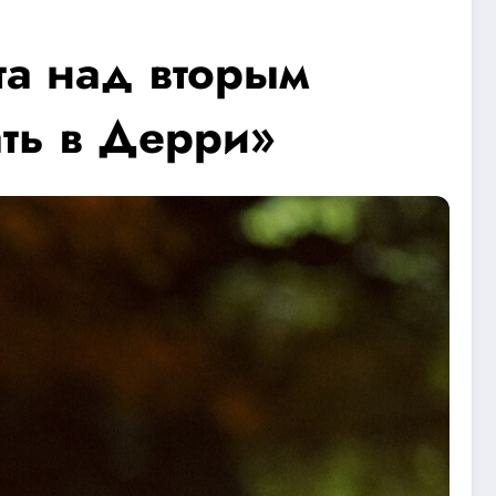
та над вторым
ть в Дерри»