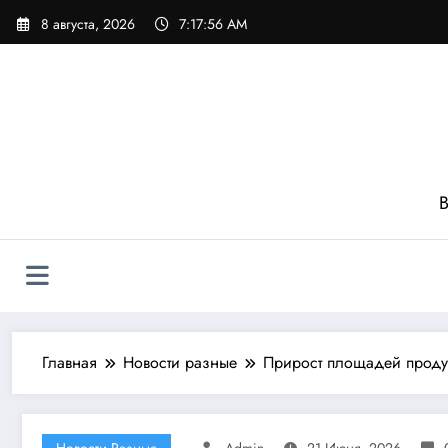
Перейти
8 августа, 2026
7:17:58 AM
к
содержимому
В
Главная
Новости разные
Прирост площадей проду
Новости Разные
Admin
21 Июня, 2026