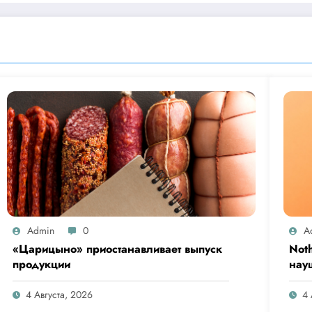
Admin
0
A
«Царицыно» приостанавливает выпуск
Not
продукции
нау
Clip
4 Августа, 2026
4 