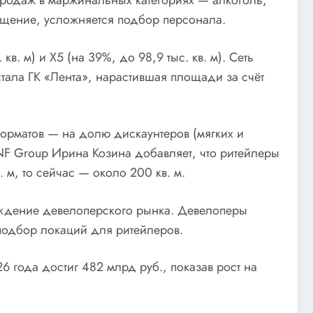
 продаж в маржинальных категориях — алкоголь,
ащение, усложняется подбор персонала.
. м) и X5 (на 39%, до 98,9 тыс. кв. м). Сеть
тала ГК «Лента», нарастившая площади за счёт
форматов — на долю дискаунтеров (мягких и
 NF Group Ирина Козина добавляет, что ритейлеры
м, то сейчас — около 200 кв. м.
аждение девелоперского рынка. Девелоперы
подбор локаций для ритейлеров.
6 года достиг 482 млрд руб., показав рост на