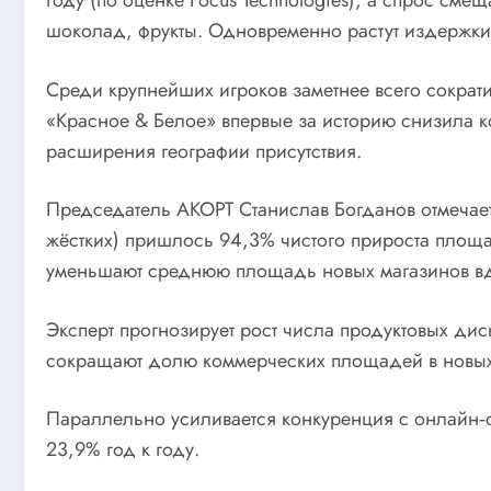
году (по оценке Focus Technologies), а спрос см
шоколад, фрукты. Одновременно растут издержки
Среди крупнейших игроков заметнее всего сократил
«Красное & Белое» впервые за историю снизила к
расширения географии присутствия.
Председатель АКОРТ Станислав Богданов отмечает,
жёстких) пришлось 94,3% чистого прироста площа
уменьшают среднюю площадь новых магазинов вдво
Эксперт прогнозирует рост числа продуктовых д
сокращают долю коммерческих площадей в новых 
Параллельно усиливается конкуренция с онлайн‑се
23,9% год к году.