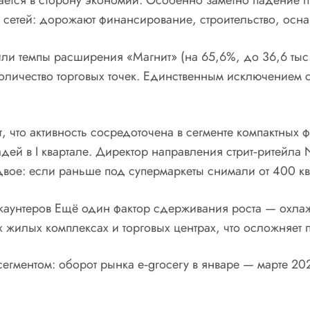
ещается в сторону экономии. Особенно заметно падение
 сетей: дорожают финансирование, строительство, осн
и темпы расширения «Магнит» (на 65,6%, до 36,6 тыс. кв
оличество торговых точек. Единственным исключением с
 что активность сосредоточена в сегменте компактных 
дей в I квартале. Директор направления стрит‑ритейла
е: если раньше под супермаркеты снимали от 400 кв. 
искаунтеров Ещё один фактор сдерживания роста — охл
жилых комплексах и торговых центрах, что осложняет 
гментом: оборот рынка e‑grocery в январе — марте 202