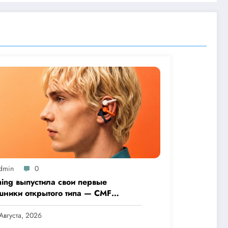
dmin
0
hing выпустила свои первые
шники открытого типа — CMF
 Pro
Августа, 2026