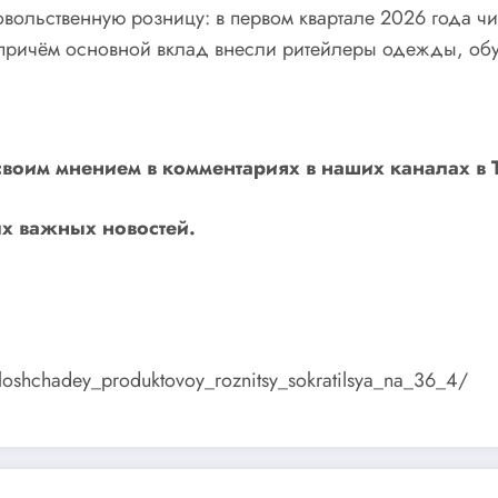
овольственную розницу: в первом квартале 2026 года ч
 причём основной вклад внесли ритейлеры одежды, обу
своим мнением в комментариях в наших каналах в
х важных новостей.
t_ploshchadey_produktovoy_roznitsy_sokratilsya_na_36_4/