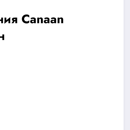
ния Canaan
н