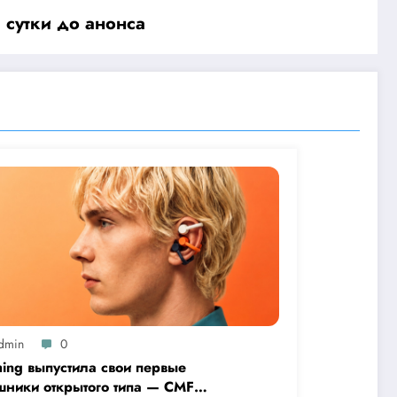
 сутки до анонса
dmin
0
hing выпустила свои первые
шники открытого типа — CMF