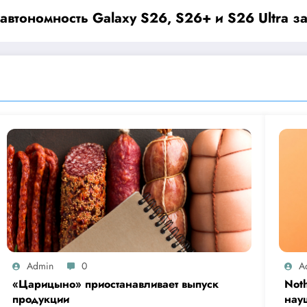
втономность Galaxy S26, S26+ и S26 Ultra за
Admin
0
A
«Царицыно» приостанавливает выпуск
Not
продукции
нау