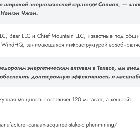
е широкой энергетической стратегии Canaan, — зая
n
Нангэн Чжан.
C, Bear LLC и Chief Mountain LLC, известные под общи
я WindHQ, занимающаяся инфраструктурой возобновляе
едорогим энергетическим активам в Техасе, мы вне
 обеспечить долгосрочную эффективность и масшта
купная мощность составляет 120 мегаватт, а хешрейт —
nufacturer-canaan-acquired-stake-cipher-mining/