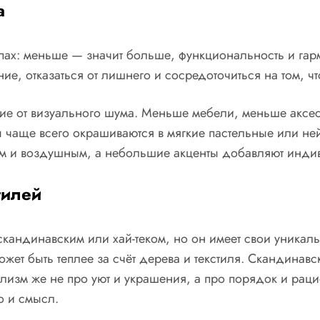
а
ах: меньше — значит больше, функциональность и гармо
е, отказаться от лишнего и сосредоточиться на том, ч
е от визуального шума. Меньше мебели, меньше аксес
ы чаще всего окрашиваются в мягкие пастельные или не
лым и воздушным, а небольшие акценты добавляют инди
тилей
кандинавским или хай-теком, но он имеет свои уникальн
жет быть теплее за счёт дерева и текстиля. Скандинавск
изм же не про уют и украшения, а про порядок и рацио
о и смысл.