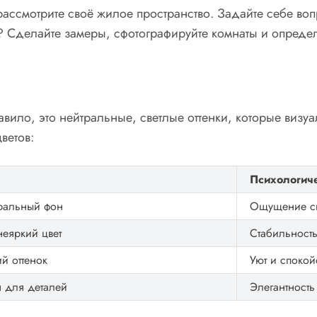
 рассмотрите своё жилое пространство. Задайте себе во
? Сделайте замеры, сфотографируйте комнаты и определи
авило, это нейтральные, светлые оттенки, которые визу
ветов:
Психологич
тральный фон
Ощущение св
еяркий цвет
Стабильность
ий оттенок
Уют и спокой
 для деталей
Элегантность 