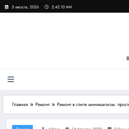
Перейти
5 августа, 2026
2:42:11 AM
к
содержимому
В
Главная
Ремонт
Ремонт в стиле минимализм: прост
Ремонт
Admin
14 Апреля, 2025
0 Комм