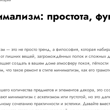
имализм: простота, ф
зм — это не просто тренд, а философия, которая наби
ть от лишних вещей, загромождённых полок и сложных 
бещает создать в вашем доме атмосферу покоя, лёгкости
, что такое ремонт в стиле минимализм, как его грамот
его количества предметов и элементов декора, это соз
тают минимализм с аскетизмом или пустотой, но это дал
ому сочетанию практичности и эстетики. Давайте вмест