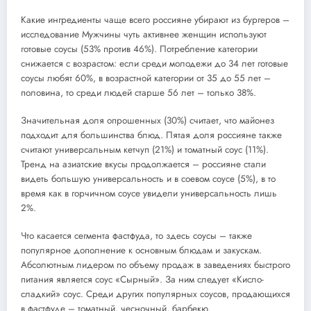
Какие ингредиенты чаще всего россияне убирают из бургеров –
исследование Мужчины чуть активнее женщин используют
готовые соусы (53% против 46%). Потребление категории
снижается с возрастом: если среди молодежи до 34 лет готовые
соусы любят 60%, в возрастной категории от 35 до 55 лет –
половина, то среди людей старше 56 лет – только 38%.
Значительная доля опрошенных (30%) считает, что майонез
подходит для большинства блюд. Пятая доля россияне также
считают универсальным кетчуп (21%) и томатный соус (11%).
Тренд на азиатские вкусы продолжается – россияне стали
видеть большую универсальность и в соевом соусе (5%), в то
время как в горчичном соусе увидели универсальность лишь
2%.
Что касается сегмента фастфуда, то здесь соусы – также
популярное дополнение к основным блюдам и закускам.
Абсолютным лидером по объему продаж в заведениях быстрого
питания является соус «Сырный». За ним следует «Кисло-
сладкий» соус. Среди других популярных соусов, продающихся
в фастфуде – томатный, чесночный, барбекю.