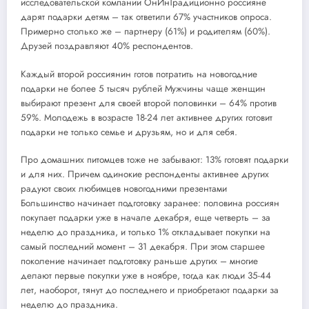
исследовательской компании ОнИнТрадиционно россияне
дарят подарки детям – так ответили 67% участников опроса.
Примерно столько же – партнеру (61%) и родителям (60%).
Друзей поздравляют 40% респондентов.
Каждый второй россиянин готов потратить на новогодние
подарки не более 5 тысяч рублей Мужчины чаще женщин
выбирают презент для своей второй половинки – 64% против
59%. Молодежь в возрасте 18-24 лет активнее других готовит
подарки не только семье и друзьям, но и для себя.
Про домашних питомцев тоже не забывают: 13% готовят подарки
и для них. Причем одинокие респонденты активнее других
радуют своих любимцев новогодними презентами
Большинство начинает подготовку заранее: половина россиян
покупает подарки уже в начале декабря, еще четверть – за
неделю до праздника, и только 1% откладывает покупки на
самый последний момент – 31 декабря. При этом старшее
поколение начинает подготовку раньше других – многие
делают первые покупки уже в ноябре, тогда как люди 35-44
лет, наоборот, тянут до последнего и приобретают подарки за
неделю до праздника.