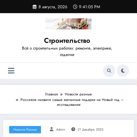
Перейти
8 августа, 2026
9:41:05 PM
к
содержимому
Строительство
Всё о строительных работах: ремонте, электрике,
отделке
Главная
Новости разные
Россияне назвали самые желанные подарки на Новый год –
исследование
Новости Разные
Admin
21 Декабря, 2025