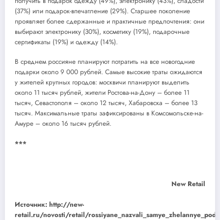
получить в подарок одежду (49%), электронику (43%), сладости
(37%) или подарок-впечатление (29%). Старшее поколение
проявляет более сдержанные и практичные предпочтения: они
выбирают электронику (30%), косметику (19%), подарочные
сертификаты (19%) и одежду (14%).
В среднем россияне планируют потратить на все новогодние
подарки около 9 000 рублей. Самые высокие траты ожидаются
у жителей крупных городов: москвичи планируют выделить
около 11 тысяч рублей, жители Ростова-на-Дону – более 11
тысяч, Севастополя – около 12 тысяч, Хабаровска – более 13
тысяч. Максимальные траты зафиксированы в Комсомольске-на-
Амуре – около 16 тысяч рублей.
***
New Retail
Источник: http://new-
retail.ru/novosti/retail/rossiyane_nazvali_samye_zhelannye_pod