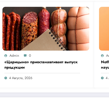
Admin
0
A
«Царицыно» приостанавливает выпуск
Not
продукции
нау
Clip
4 Августа, 2026
4 