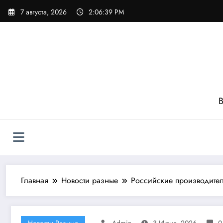
Перейти
7 августа, 2026
2:06:41 PM
к
содержимому
В
Главная
Новости разные
Российские производител
Новости Разные
Admin
3 Июня, 2026
0