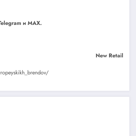
Telegram
и
MAX
.
New Retail
evropeyskikh_brendov/