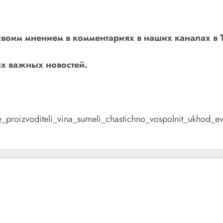
своим мнением в комментариях в наших каналах в
х важных новостей.
skie_proizvoditeli_vina_sumeli_chastichno_vospolnit_ukhod_