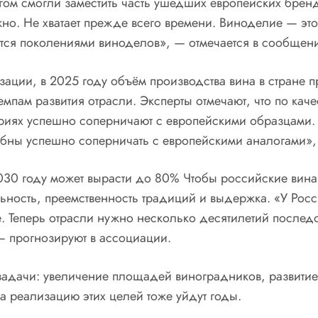
ом смогли заместить часть ушедших европейских бренд
. Не хватает прежде всего времени. Виноделие — это 
тся поколениями виноделов», — отмечается в сообщен
ации, в 2025 году объём производства вина в стране 
мпам развития отрасли. Эксперты отмечают, что по каче
ориях успешно соперничают с европейскими образцами.
особны успешно соперничать с европейскими аналогами»
030 году может вырасти до 80% Чтобы российские вина 
ьность, преемственность традиций и выдержка. «У Росс
 Теперь отрасли нужно несколько десятилетий последов
 прогнозируют в ассоциации.
задачи: увеличение площадей виноградников, развитие
а реализацию этих целей тоже уйдут годы.