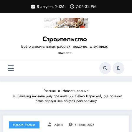
Перейти
8 августа, 2026
7:06:33 PM
к
содержимому
Строительство
Всё о строительных работах: ремонте, электрике,
отделке
Главная
Новости разные
Samsung назвала дату презентации Galaxy Unpacked, где покажет
свою первую «широкую» раскладушку
Новости Разные
Admin
8 Июля, 2026