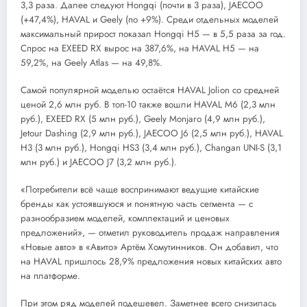
3,3 раза. Далее следуют Hongqi (почти в 3 раза), JAECOO
(+47,4%), HAVAL и Geely (по +9%). Среди отдельных моделей
максимальный прирост показал Hongqi H5 — в 5,5 раза за год.
Спрос на EXEED RX вырос на 387,6%, на HAVAL H5 — на
59,2%, на Geely Atlas — на 49,8%.
Самой популярной моделью остаётся HAVAL Jolion со средней
ценой 2,6 млн руб. В топ-10 также вошли HAVAL M6 (2,3 млн
руб.), EXEED RX (5 млн руб.), Geely Monjaro (4,9 млн руб.),
Jetour Dashing (2,9 млн руб.), JAECOO J6 (2,5 млн руб.), HAVAL
H3 (3 млн руб.), Hongqi HS3 (3,4 млн руб.), Changan UNI-S (3,1
млн руб.) и JAECOO J7 (3,2 млн руб.).
«Потребители всё чаще воспринимают ведущие китайские
бренды как устоявшуюся и понятную часть сегмента — с
разнообразием моделей, комплектаций и ценовых
предложений», — отметил руководитель продаж направления
«Новые авто» в «Авито» Артём Хомутинников. Он добавил, что
на HAVAL пришлось 28,9% предложения новых китайских авто
на платформе.
При этом ряд моделей подешевел. Заметнее всего снизилась