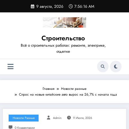
Перейти
9 августа, 2026
7:56:17 AM
к
содержимому
Строительство
Всё о строительных работах: ремонте, электрике,
отделке
Главная
Новости разные
Спрос на новые китайские авто вырос на 26,7% c начала года
Новости Разные
Admin
9 Июля, 2026
0 Комментарии