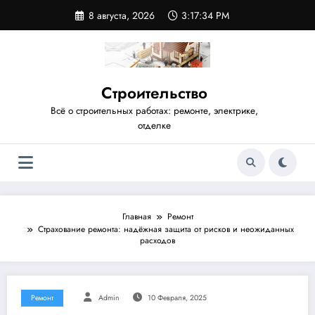
Перейти
8 августа, 2026
3:17:35 PM
к
содержимому
Строительство
Всё о строительных работах: ремонте, электрике,
отделке
Главная
Ремонт
Страхование ремонта: надёжная защита от рисков и неожиданных
расходов
Ремонт
Admin
10 Февраля, 2025