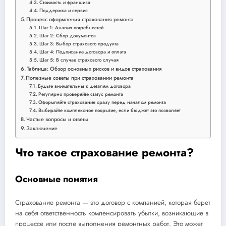
Стоимость и франшиза
Поддержка и сервис
Процесс оформления страхования ремонта
Шаг 1: Анализ потребностей
Шаг 2: Сбор документов
Шаг 3: Выбор страхового продукта
Шаг 4: Подписание договора и оплата
Шаг 5: В случае страхового случая
Таблица: Обзор основных рисков и видов страхования
Полезные советы при страховании ремонта
Будьте внимательны к деталям договора
Регулярно проверяйте статус ремонта
Оформляйте страхование сразу перед началом ремонта
Выбирайте комплексное покрытие, если бюджет это позволяет
Частые вопросы и ответы
Заключение
Что такое страхование ремонта?
Основные понятия
Страхование ремонта — это договор с компанией, которая берет
на себя ответственность компенсировать убытки, возникающие в
процессе или после выполнения ремонтных работ. Это может