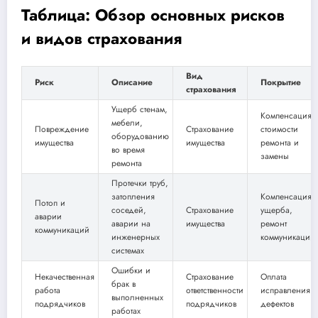
Таблица: Обзор основных рисков
и видов страхования
Вид
Риск
Описание
Покрытие
страхования
Ущерб стенам,
Компенсация
мебели,
Повреждение
Страхование
стоимости
оборудованию
имущества
имущества
ремонта и
во время
замены
ремонта
Протечки труб,
затопления
Компенсация
Потоп и
соседей,
Страхование
ущерба,
аварии
аварии на
имущества
ремонт
коммуникаций
инженерных
коммуникаций
системах
Ошибки и
Некачественная
Страхование
Оплата
брак в
работа
ответственности
исправления
выполненных
подрядчиков
подрядчиков
дефектов
работах