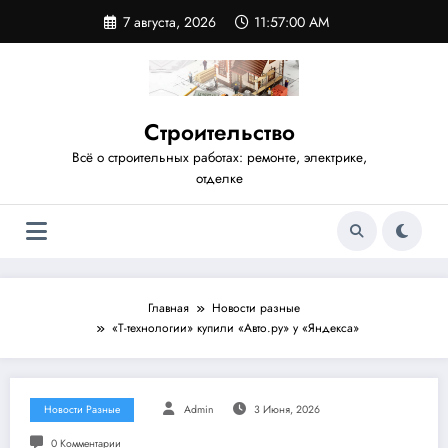
Перейти
7 августа, 2026
11:57:01 AM
к
содержимому
Строительство
Всё о строительных работах: ремонте, электрике,
отделке
Главная
Новости разные
«Т-технологии» купили «Авто.ру» у «Яндекса»
Новости Разные
Admin
3 Июня, 2026
0 Комментарии