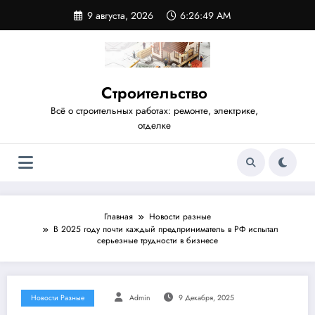
Перейти
9 августа, 2026
6:26:49 AM
к
содержимому
Строительство
Всё о строительных работах: ремонте, электрике,
отделке
Главная
Новости разные
В 2025 году почти каждый предприниматель в РФ испытал
серьезные трудности в бизнесе
Новости Разные
Admin
9 Декабря, 2025