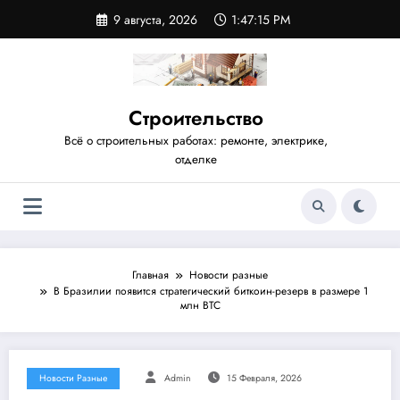
Перейти
9 августа, 2026
1:47:15 PM
к
содержимому
Строительство
Всё о строительных работах: ремонте, электрике,
отделке
Главная
Новости разные
В Бразилии появится стратегический биткоин-резерв в размере 1
млн BTC
Новости Разные
Admin
15 Февраля, 2026