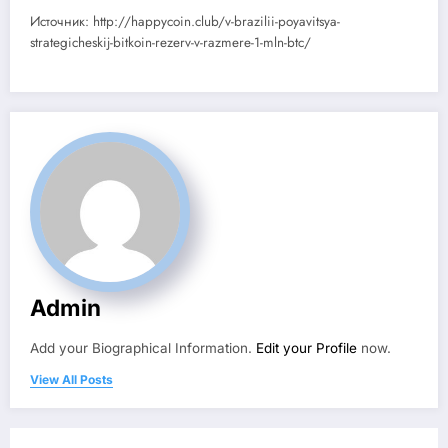
Источник: http://happycoin.club/v-brazilii-poyavitsya-
strategicheskij-bitkoin-rezerv-v-razmere-1-mln-btc/
Admin
Add your Biographical Information.
Edit your Profile
now.
View All Posts