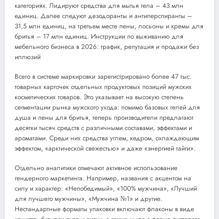
категориях. Лидируют средства для мытья тела – 43 млн
единиц. Далее следуют дезодоранты и антиперспиранты –
31,5 млн единиц, на третьем месте пены, лосьоны и кремы для
бритья – 17 млн единиц. Инструкции по выживанию для
мебельного бизнеса в 2026: трафик, репутация и продажи без
иллюзий
Всего в системе маркировки зарегистрировано более 47 тыс.
товарных карточек отдельных продуктовых позиций мужских
косметических товаров. Это указывает на высокую степень
сегментации рынка мужского ухода: помимо базовых гелей для
душа и пены для бритья, теперь производители предлагают
десятки тысяч средств с различными составами, эффектами и
ароматами. Среди них средства углем, кедром, охлаждающим
эффектом, «арктической свежестью» и даже «энергией тайги».
Отдельно аналитики отмечают активное использование
гендерного маркетинга. Например, названия с акцентом на
силу и характер: «Непобедимый», «100% мужчина», «Лучший
для лучшего мужчины», «Мужчина №1» и другие.
Нестандартные форматы упаковки включают флаконы в виде