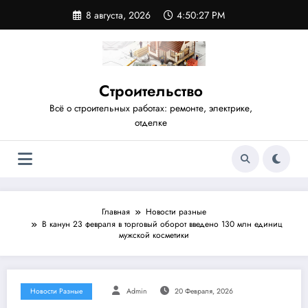
Перейти
8 августа, 2026
4:50:28 PM
к
содержимому
Строительство
Всё о строительных работах: ремонте, электрике,
отделке
Главная
Новости разные
В канун 23 февраля в торговый оборот введено 130 млн единиц
мужской косметики
Новости Разные
Admin
20 Февраля, 2026