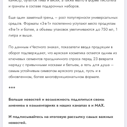
канистр, бутылок пива и виски, а также мыло в форме пистолета
и гранаты в составе подарочных наборов.
Еще один заметный тренд – рост популярности универсальных
средств. Форматы «3-в-1» постепенно уступают место продуктам
«8-в-1» и более, а объемы упаковок увеличиваются до 750 мл, 1
литра и выше.
По данным «Честного знака», показатели ввода продукции в
оборот подтверждают, что мужская косметика остается одним из
ключевых сегментов праздничного спроса перед 23 февраля
наряду с привычными носками и бельем, а гель для душа –
самым устойчивым символом мужского ухода, пусть и в
обновленном, более многофункциональном формате.
***
Больше новостей и возможность поделиться своим
мнением в комментариях в наших каналах в
и
MAX
.
И
подписывайтесь
на итоговую рассылку самых важных
новостей.